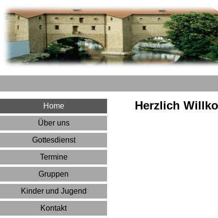
Herzlich Will
Home
Über uns
Gottesdienst
Termine
Gruppen
Kinder und Jugend
Kontakt